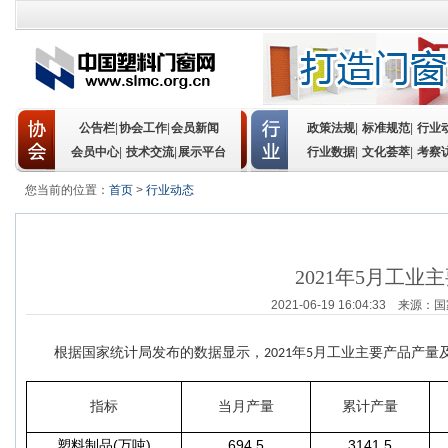
公告栏
|
协会工作
|
会员新闻
政策法规
|
标准规范
|
行业
会员中心
|
技术交流
|
展示平台
行业数据
|
文化荟萃
|
考察
您当前的位置：
首页
>
行业动态
2021年5月工
2021-06-19 16:04:33
根据国家统计局发布的数据显示，
年
月工业主要产品产量
2021
5
指标
当月产量
累计产量
(
)
694.5
3141.5
塑料
制品
万吨