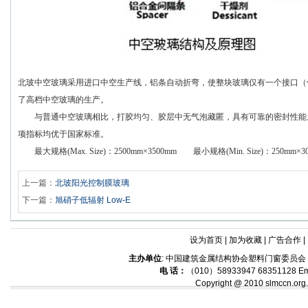
北玻中空玻璃采用进口中空生产线，铝条自动折弯，使整块玻璃仅有一个接口（
了高档中空玻璃的生产。
与普通中空玻璃相比，打胶均匀、胶层中无气泡藏匿，具有可靠的密封性能。
项指标均优于国家标准。
最大规格
(Max. Size)
：
2500mm×3500mm
最小规格
(Min. Size)
：
250mm×3
上一篇：
北玻阳光控制膜玻璃
下一篇：
旭硝子低辐射 Low-E
设为首页
|
加为收藏
|
广告合作
|
主办单位
: 中国建筑金属结构协会塑料门窗委员
电 话：
（010）58933947 68351128 Em
Copyright @ 2010 slmccn